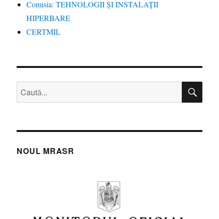
Comisia: TEHNOLOGII ȘI INSTALAȚII
HIPERBARE
CERTMIL
CĂ
Caută
după:
NOUL MRASR