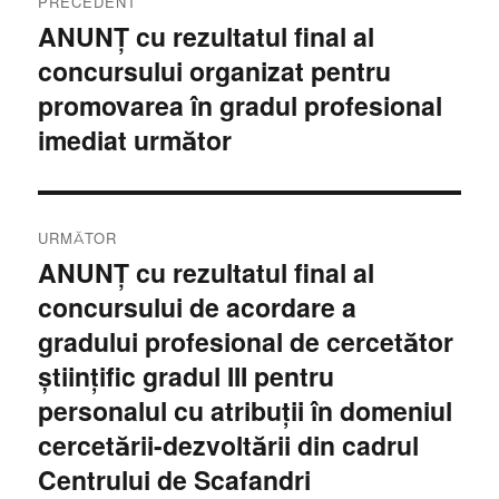
PRECEDENT
în
ANUNȚ cu rezultatul final al
Articolul
concursului organizat pentru
anterior:
articole
promovarea în gradul profesional
imediat următor
URMĂTOR
ANUNŢ cu rezultatul final al
Articolul
concursului de acordare a
următor:
gradului profesional de cercetător
științific gradul III pentru
personalul cu atribuții în domeniul
cercetării-dezvoltării din cadrul
Centrului de Scafandri