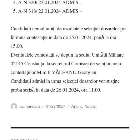
A-N 320/ 22.01.2024 ADMIS –
A-N 318/ 22.01.2024 ADMIS –
Candidații nemulțumiți de rezultatele selecției dosarelor pot
formula contestație în data de 25.01.2024, până la ora
15.00.
Eventualele contestații se depun la sediul Unității Militare
02145 Constanța, la secretarul Comisiei de soluționare a
contestațiilor M.m.II VĂLEANU Georgian.
Candidații admiși în urma selecției dosarelor vor susține
proba scrisă în data de 26.01.2024, ora 11.00.
Autor
Publicat
Categorii
Comandant
01/23/2024
Anunț
,
Noutăți
pe
Navigare