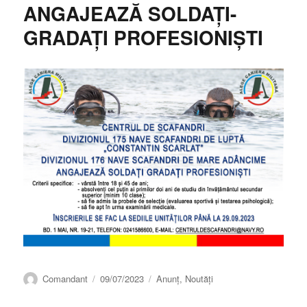
ANGAJEAZĂ SOLDAȚI-
GRADAȚI PROFESIONIȘTI
Autor
Publicat
Categorii
Comandant
09/07/2023
Anunț
,
Noutăți
pe