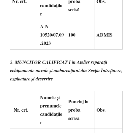
Nr.
crt.
proba
Obs.
candidaţilo
scrisă
r
A-N
10520/07.09
100
ADMIS
.2023
2.
MUNCITOR CALIFICAT I în Atelier reparații
echipamente navale și ambarcațiuni din Secția Întreținere,
exploatare și deservire
Numele și
Punctaj la
prenumele
Nr.
crt.
proba
Obs.
candidaţilo
scrisă
r