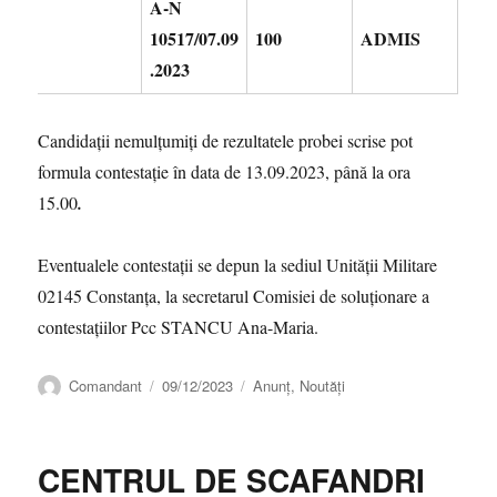
A-N
10517/07.09
100
ADMIS
.2023
Candidații nemulțumiți de rezultatele probei scrise pot
formula contestație în data de 13.09.2023, până la ora
15.00
.
Eventualele contestații se depun la sediul Unității Militare
02145 Constanța, la secretarul Comisiei de soluționare a
contestațiilor Pcc STANCU Ana-Maria.
Autor
Publicat
Categorii
Comandant
09/12/2023
Anunț
,
Noutăți
pe
CENTRUL DE SCAFANDRI