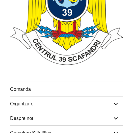
Comanda
extinde
Organizare
meniul
copil
extinde
Despre noi
meniul
copil
extinde
Cercetare Stiintifica