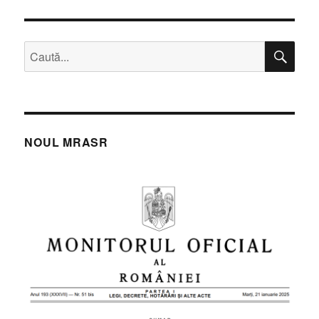
CĂ
Caută
după:
NOUL MRASR