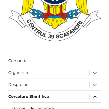
Comanda
extinde
Organizare
meniul
copil
extinde
Despre noi
meniul
copil
extinde
Cercetare Stiintifica
meniul
copil
Domenii de cercetare