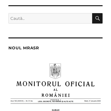
CĂ
Caută
după:
NOUL MRASR