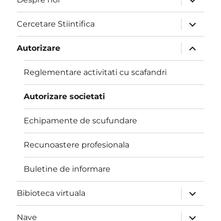
meniul
copil
extinde
Cercetare Stiintifica
meniul
copil
extinde
Autorizare
meniul
copil
Reglementare activitati cu scafandri
Autorizare societati
Echipamente de scufundare
Recunoastere profesionala
Buletine de informare
extinde
Bibioteca virtuala
meniul
copil
extinde
Nave