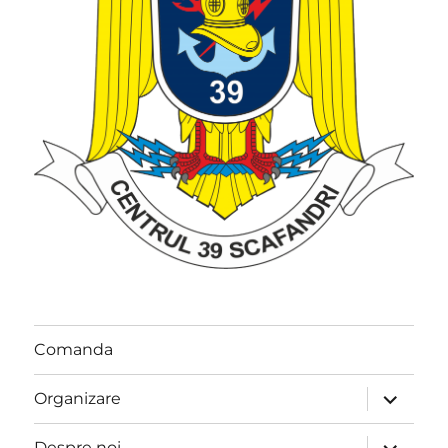
Comanda
extinde
Organizare
meniul
copil
extinde
Despre noi