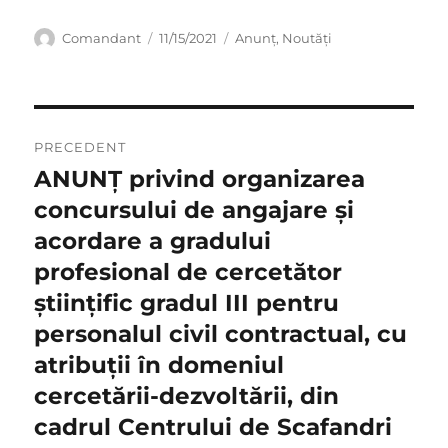
Autor
Publicat
Categorii
Comandant
11/15/2021
Anunț
,
Noutăți
pe
Navigare
PRECEDENT
în
ANUNŢ privind organizarea
Articolul
anterior:
concursului de angajare și
articole
acordare a gradului
profesional de cercetător
științific gradul III pentru
personalul civil contractual, cu
atribuții în domeniul
cercetării-dezvoltării, din
cadrul Centrului de Scafandri