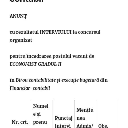
ANUNŢ
cu rezultatul INTERVIULUI la concursul
organizat
pentru încadrarea postului vacant de
ECONOMIST GRADUL II
în
Birou contabilitate și execuție bugetară
din
Financiar-contabil
Numel
Menţiu
e și
Punctaj
nea
Nr.
crt.
prenu
intervi
Admis/
Obs.