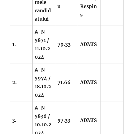
mele
u
Respin
candid
s
atului
A-N
5871 /
1.
79.33
ADMIS
11.10.2
024
A-N
5974 /
2.
71.66
ADMIS
18.10.2
024
A-N
5836 /
3.
57.33
ADMIS
10.10.2
024