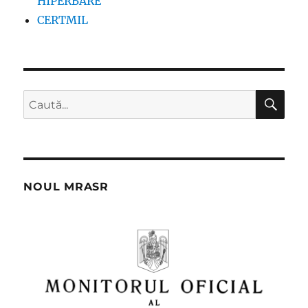
HIPERBARE
CERTMIL
CĂ
Caută
după:
NOUL MRASR