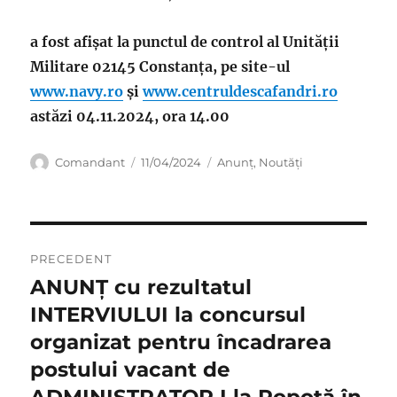
a fost afişat la punctul de control al Unităţii
Militare 02145 Constanța, pe site-ul
www.navy.ro
și
www.centruldescafandri.ro
astăzi 04.11.2024, ora 14.00
Autor
Publicat
Categorii
Comandant
11/04/2024
Anunț
,
Noutăți
pe
Navigare
PRECEDENT
în
ANUNŢ cu rezultatul
Articolul
anterior:
INTERVIULUI la concursul
articole
organizat pentru încadrarea
postului vacant de