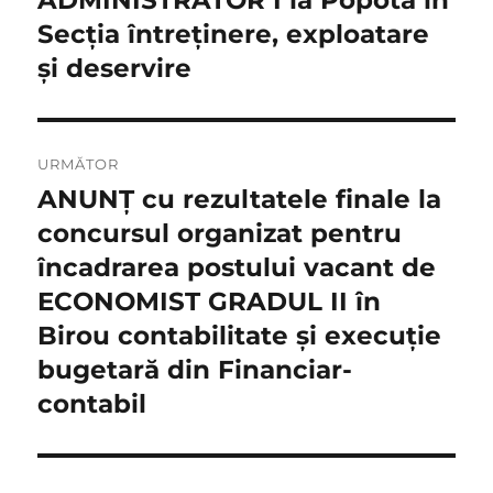
ADMINISTRATOR I la Popotă în
Secția întreținere, exploatare
și deservire
URMĂTOR
ANUNȚ cu rezultatele finale la
Articolul
următor:
concursul organizat pentru
încadrarea postului vacant de
ECONOMIST GRADUL II în
Birou contabilitate și execuție
bugetară din Financiar-
contabil