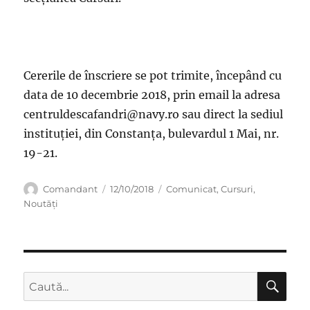
Cererile de înscriere se pot trimite, începând cu
data de 10 decembrie 2018, prin email la adresa
centruldescafandri@navy.ro sau direct la sediul
instituției, din Constanța, bulevardul 1 Mai, nr.
19-21.
Autor
Publicat
Categorii
Comandant
12/10/2018
Comunicat
,
Cursuri
,
pe
Noutăți
CĂ
Caută
după: